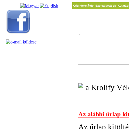
Céginformáció
Szolgáltatások
Kutatás
KAPCSOLAT
:
Az alábbi űrlap ki
Az űrlap kitölt