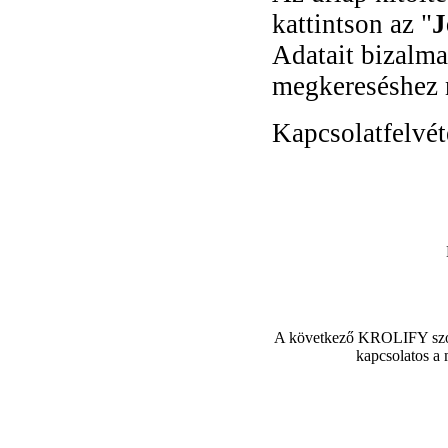
kattintson az "
J
Adatait bizalma
megkereséshez 
Kapcsolatfelvéte
A következő KROLIFY szol
kapcsolatos a