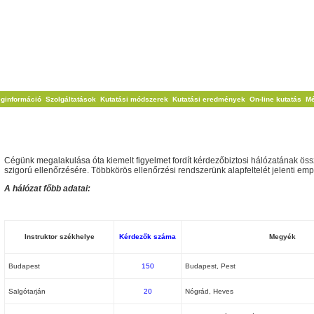
ginformáció
Szolgáltatások
Kutatási módszerek
Kutatási eredmények
On-line kutatás
Mé
A KROLIFY országos kérdezőbiztosi és instruktroi hálózat
Cégünk megalakulása óta kiemelt figyelmet fordít kérdezőbiztosi hálózatának öss
szigorú ellenőrzésére. Többkörös ellenőrzési rendszerünk alapfeltelét jelenti em
A hálózat főbb adatai:
Instruktor székhelye
Kérdezők száma
Megyék
Budapest
150
Budapest, Pest
Salgótarján
20
Nógrád, Heves