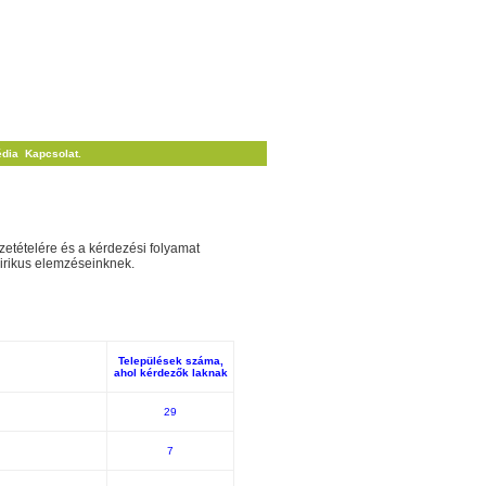
dia
Kapcsolat.
a
zetételére és a kérdezési folyamat
pirikus elemzéseinknek.
Települések száma,
ahol kérdezők laknak
29
7