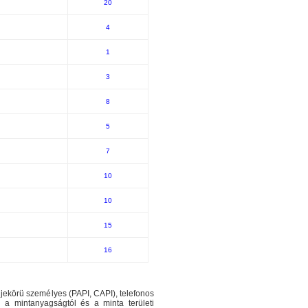
20
4
1
3
8
5
7
10
10
15
16
teljekörü személyes (PAPI, CAPI), telefonos
en a mintanyagságtól és a minta területi