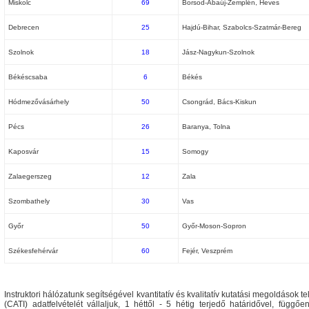
Miskolc
69
Borsod-Abaúj-Zemplén, Heves
Debrecen
25
Hajdú-Bihar, Szabolcs-Szatmár-Bereg
Szolnok
18
Jász-Nagykun-Szolnok
Békéscsaba
6
Békés
Hódmezővásárhely
50
Csongrád, Bács-Kiskun
Pécs
26
Baranya, Tolna
Kaposvár
15
Somogy
Zalaegerszeg
12
Zala
Szombathely
30
Vas
Győr
50
Győr-Moson-Sopron
Székesfehérvár
60
Fejér, Veszprém
Instruktori hálózatunk segítségével kvantitatív és kvalitatív kutatási megoldások 
(CATI) adatfelvételét vállaljuk, 1 héttől - 5 hétig terjedő határidővel, függő